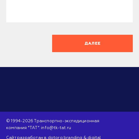
ДАЛЕЕ
©
1994-2026 Транспортно-экспедиционная
компания "ТАТ”
.
info@tk-tat.ru
Cайт разработан
в
dotorg branding & digital